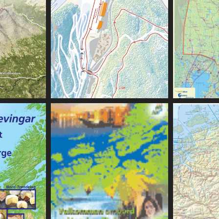
Meråker
Skiløypekart, 2011
VM sei