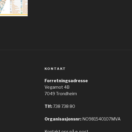
 2001
Pilegrimsleden, 1997
Ditt 
KONTAKT
, 1988
Forretningsadresse
Vegamot 4B
7049 Trondheim
Tlf:
738 738 80
Organisasjonsnr:
NO981540107MVA
Kontakt oss på
e-post
.