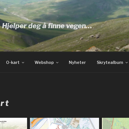
Hjelper deg å finne vegen…
O-kart
Webshop
Nyheter
Skrytealbum
rt